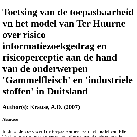
Toetsing van de toepasbaarheid
vn het model van Ter Huurne
over risico
informatiezoekgedrag en
risicoperceptie aan de hand
van de onderwerpen
'Gammelfleisch' en 'industriele
stoffen' in Duitsland
Author(s): Krause, A.D. (2007)
Abstract:
In dit onderzoek werd de toepasbaarheid van het model van Ellen
Ter Huurne (in press) over risico informatiezoekgedrag en zijn