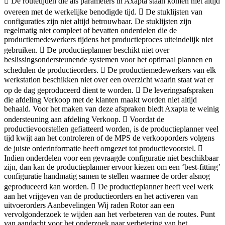
 De routetijden die als parameters in Axapta staan komen niet altijd
overeen met de werkelijke benodigde tijd.  De stuklijsten van
configuraties zijn niet altijd betrouwbaar. De stuklijsten zijn
regelmatig niet compleet of bevatten onderdelen die de
productiemedewerkers tijdens het productieproces uiteindelijk niet
gebruiken.  De productieplanner beschikt niet over
beslissingsondersteunende systemen voor het optimaal plannen en
schedulen de productieorders.  De productiemedewerkers van elk
werkstation beschikken niet over een overzicht waarin staat wat er
op de dag geproduceerd dient te worden.  De leveringsafspraken
die afdeling Verkoop met de klanten maakt worden niet altijd
behaald. Voor het maken van deze afspraken biedt Axapta te weinig
ondersteuning aan afdeling Verkoop.  Voordat de
productievoorstellen gefiatteerd worden, is de productieplanner veel
tijd kwijt aan het controleren of de MPS de verkooporders volgens
de juiste orderinformatie heeft omgezet tot productievoorstel. 
Indien onderdelen voor een gevraagde configuratie niet beschikbaar
zijn, dan kan de productieplanner ervoor kiezen om een ‘best-fitting’
configuratie handmatig samen te stellen waarmee de order alsnog
geproduceerd kan worden.  De productieplanner heeft veel werk
aan het vrijgeven van de productieorders en het activeren van
uitvoerorders Aanbevelingen Wij raden Rotor aan een
vervolgonderzoek te wijden aan het verbeteren van de routes. Punt
van aandacht voor het onderzoek naar verbetering van het