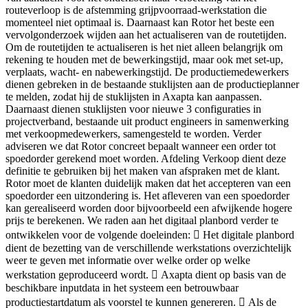
routeverloop is de afstemming grijpvoorraad-werkstation die
momenteel niet optimaal is. Daarnaast kan Rotor het beste een
vervolgonderzoek wijden aan het actualiseren van de routetijden.
Om de routetijden te actualiseren is het niet alleen belangrijk om
rekening te houden met de bewerkingstijd, maar ook met set-up,
verplaats, wacht- en nabewerkingstijd. De productiemedewerkers
dienen gebreken in de bestaande stuklijsten aan de productieplanner
te melden, zodat hij de stuklijsten in Axapta kan aanpassen.
Daarnaast dienen stuklijsten voor nieuwe 3 configuraties in
projectverband, bestaande uit product engineers in samenwerking
met verkoopmedewerkers, samengesteld te worden. Verder
adviseren we dat Rotor concreet bepaalt wanneer een order tot
spoedorder gerekend moet worden. Afdeling Verkoop dient deze
definitie te gebruiken bij het maken van afspraken met de klant.
Rotor moet de klanten duidelijk maken dat het accepteren van een
spoedorder een uitzondering is. Het afleveren van een spoedorder
kan gerealiseerd worden door bijvoorbeeld een afwijkende hogere
prijs te berekenen. We raden aan het digitaal planbord verder te
ontwikkelen voor de volgende doeleinden:  Het digitale planbord
dient de bezetting van de verschillende werkstations overzichtelijk
weer te geven met informatie over welke order op welke
werkstation geproduceerd wordt.  Axapta dient op basis van de
beschikbare inputdata in het systeem een betrouwbaar
productiestartdatum als voorstel te kunnen genereren.  Als de