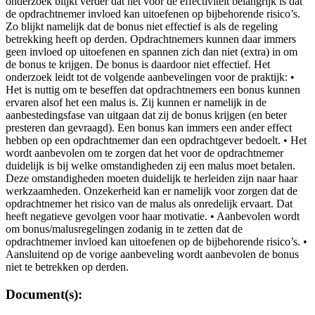
onderzoek blijkt verder dat het voor de effectiviteit belangrijk is dat
de opdrachtnemer invloed kan uitoefenen op bijbehorende risico’s.
Zo blijkt namelijk dat de bonus niet effectief is als de regeling
betrekking heeft op derden. Opdrachtnemers kunnen daar immers
geen invloed op uitoefenen en spannen zich dan niet (extra) in om
de bonus te krijgen. De bonus is daardoor niet effectief. Het
onderzoek leidt tot de volgende aanbevelingen voor de praktijk: •
Het is nuttig om te beseffen dat opdrachtnemers een bonus kunnen
ervaren alsof het een malus is. Zij kunnen er namelijk in de
aanbestedingsfase van uitgaan dat zij de bonus krijgen (en beter
presteren dan gevraagd). Een bonus kan immers een ander effect
hebben op een opdrachtnemer dan een opdrachtgever bedoelt. • Het
wordt aanbevolen om te zorgen dat het voor de opdrachtnemer
duidelijk is bij welke omstandigheden zij een malus moet betalen.
Deze omstandigheden moeten duidelijk te herleiden zijn naar haar
werkzaamheden. Onzekerheid kan er namelijk voor zorgen dat de
opdrachtnemer het risico van de malus als onredelijk ervaart. Dat
heeft negatieve gevolgen voor haar motivatie. • Aanbevolen wordt
om bonus/malusregelingen zodanig in te zetten dat de
opdrachtnemer invloed kan uitoefenen op de bijbehorende risico’s. •
Aansluitend op de vorige aanbeveling wordt aanbevolen de bonus
niet te betrekken op derden.
Document(s):