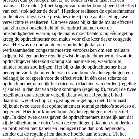
malus is. De malus (of het krijgen van minder bonus) heeft het effect
van een ‘stok achter de deur’. Hierdoor realiseert de opdrachtnemer
in de uitvoeringsfase de prestaties die zij in de aanbestedingsfase
verwachtte te realiseren. Uit twee cases blijkt dat de malus effectief
kan zijn door onzekerheid bij de opdrachtnemer over de
omstandigheden waarbij zij de malus moet betalen: bij één regeling
kreeg de opdrachtnemer een malus voor elke keer dat er congestie
was. Het was de opdrachtnemer onduidelijk dat zijn
werkzaamheden congestie moesten veroorzaken om een malus te
krijgen. Bij een andere regeling wist de opdrachtnemer niet wat de
opdrachtgever als tekortkoming zou aanmerken, waardoor hij
minder bonus zou krijgen. Het blijkt dat de opdrachtnemer haar
perceptie van bijbehorende risico’s van bonus/malusregelingen een
belangrijke rol speelt voor de effectiviteit. In één case schatte de
opdrachtnemer namelijk het risico van klachten van derden (regeling
a) anders in dan dat van tekortkomingen (regeling b), terwijl de twee
regelingen qua structuur vergelijkbaar waren. Regeling b had
daardoor wel effect op zijn gedrag en regeling a niet. Daarnaast
blijkt uit twee cases dat opdrachtnemers sommige risico’s sowieso al
beperken. Hierdoor kunnen bonus/malusregelingen niet effectief
zijn. In deze twee cases gaven de opdrachtnemers namelijk aan dat
zij de bijbehorende risico’s van de regelingen (klachten van derden
en problemen met kabels en leidingen) hoe dan ook beperkten,
zonder dat de regeling hen daartoe hoefde aan te zetten. Uit het