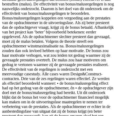
bestraffen (malus). De effectiviteit van bonus/malusregelingen is nog
nauwelijks onderzocht. Daarom is het doel van dit onderzoek om de
effectiviteit van bonus/malusregelingen te beoordelen.
Bonus/malusregelingen koppelen een vergoeding aan de prestaties
van de opdrachtnemer in de uitvoeringsfase. Als zij beter presteert
dan de opdrachtgever vraagt, krijgt zij de bonus betaald. Afhankelijk
van het project kan ‘beter’ bijvoorbeeld betekenen: eerder
opgeleverd. Als de opdrachtnemer slechter presteert dan gevraagd,
moet zij de malus betalen. Volgens de theorie streeft een
opdrachtnemer winstmaximalisatie na. Bonus/malusregelingen
zouden dan ook invloed hebben op haar motivatie. De bonus zou
haar motivatie verhogen, wat zou leiden tot gedrag waarmee zij de
gevraagde prestaties overtreft. De malus zou haar motiveren om
gedrag te vertonen waarmee zij de gevraagde prestaties realiseert.
De effectiviteit van de regelingen is onderzocht met een
meervoudige casestudy. Alle cases waren Design&Construct-
contracten. Drie van de zes regelingen waren effectief. Ze werden
als effectief beoordeeld wanneer: • de bonus/malusregeling effect
had op het gedrag van de opdrachtnemer, én • de opdrachtgever zijn
doel met de bonus/malusregeling had bereikt. Uit dit onderzoek
blijkt dat de bonus het voor de opdrachtnemer financieel mogelijk
kan maken om in de uitvoeringsfase maatregelen te nemen ter
verbetering van de prestaties. Als de opdrachtnemer er echter in de
aanbestedingsfase van uitgaat dat zij de bonus krijgt (en beter
presteert dan gevraagd), kan zij de bonus ervaren alsof het een