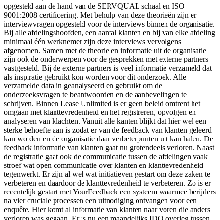
opgesteld aan de hand van de SERVQUAL schaal en ISO
9001:2008 certificering. Met behulp van deze theorieën zijn er
interviewvragen opgesteld voor de interviews binnen de organisatie.
Bij alle afdelingshoofden, een aantal klanten en bij van elke afdeling
minimaal één werknemer zijn deze interviews vervolgens
afgenomen. Samen met de theorie en informatie uit de organisatie
zijn ook de onderwerpen voor de gesprekken met externe partners
vastgesteld. Bij de externe partners is veel informatie verzameld dat
als inspiratie gebruikt kon worden voor dit onderzoek. Alle
verzamelde data in geanalyseerd en gebruikt om de
onderzoeksvragen te beantwoorden en de aanbevelingen te
schrijven. Binnen Lease Unlimited is er geen beleid omtrent het
omgaan met klanttevredenheid en het registreren, opvolgen en
analyseren van klachten. Vanuit alle kanten blijkt dat hier wel een
sterke behoefte aan is zodat er van de feedback van klanten geleerd
kan worden en de organisatie daar verbeterpunten uit kan halen. De
feedback informatie van klanten gaat nu grotendeels verloren. Naast
de registratie gaat ook de communicatie tussen de afdelingen vaak
stroef wat open communicatie over klanten en klanttevredenheid
tegenwerkt. Er zijn al wel wat initiatieven gestart om deze zaken te
verbeteren en daardoor de klanttevredenheid te verbeteren. Zo is er
recentelijk gestart met YourFeedback een systeem waarmee berijders
na vier cruciale processen een uitnodiging ontvangen voor een
enquête. Hier komt al informatie van klanten naar voren die anders
verloren was gegaan. Er is nu een maandelijks IDO overleg tussen