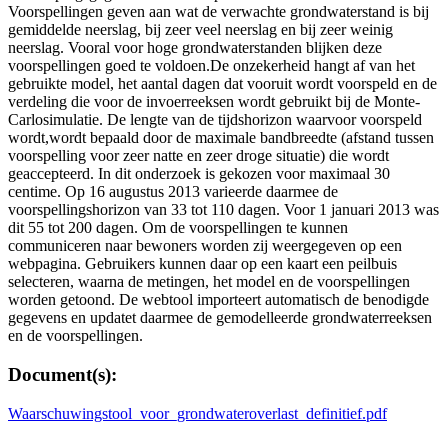
Voorspellingen geven aan wat de verwachte grondwaterstand is bij
gemiddelde neerslag, bij zeer veel neerslag en bij zeer weinig
neerslag. Vooral voor hoge grondwaterstanden blijken deze
voorspellingen goed te voldoen.De onzekerheid hangt af van het
gebruikte model, het aantal dagen dat vooruit wordt voorspeld en de
verdeling die voor de invoerreeksen wordt gebruikt bij de Monte-
Carlosimulatie. De lengte van de tijdshorizon waarvoor voorspeld
wordt,wordt bepaald door de maximale bandbreedte (afstand tussen
voorspelling voor zeer natte en zeer droge situatie) die wordt
geaccepteerd. In dit onderzoek is gekozen voor maximaal 30
centime. Op 16 augustus 2013 varieerde daarmee de
voorspellingshorizon van 33 tot 110 dagen. Voor 1 januari 2013 was
dit 55 tot 200 dagen. Om de voorspellingen te kunnen
communiceren naar bewoners worden zij weergegeven op een
webpagina. Gebruikers kunnen daar op een kaart een peilbuis
selecteren, waarna de metingen, het model en de voorspellingen
worden getoond. De webtool importeert automatisch de benodigde
gegevens en updatet daarmee de gemodelleerde grondwaterreeksen
en de voorspellingen.
Document(s):
Waarschuwingstool_voor_grondwateroverlast_definitief.pdf