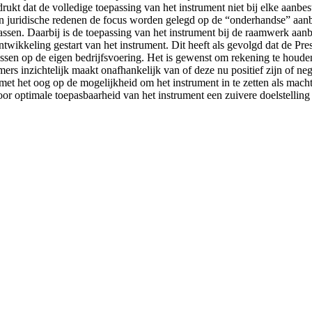
t dat de volledige toepassing van het instrument niet bij elke aanbes
n juridische redenen de focus worden gelegd op de “onderhandse” aanb
assen. Daarbij is de toepassing van het instrument bij de raamwerk aan
kkeling gestart van het instrument. Dit heeft als gevolgd dat de Pre
sen op de eigen bedrijfsvoering. Het is gewenst om rekening te houden
ers inzichtelijk maakt onafhankelijk van of deze nu positief zijn of neg
met het oog op de mogelijkheid om het instrument in te zetten als ma
r optimale toepasbaarheid van het instrument een zuivere doelstelling