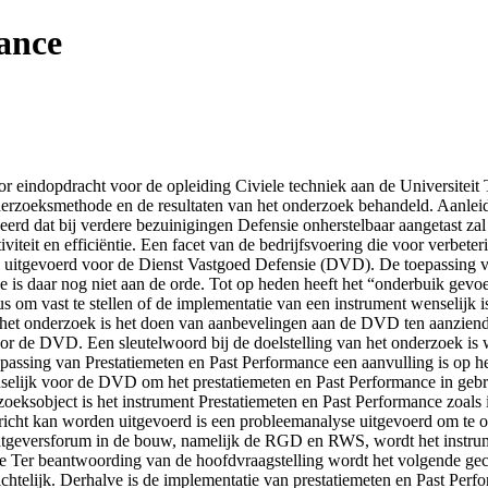
ance
or eindopdracht voor de opleiding Civiele techniek aan de Universitei
derzoeksmethode en de resultaten van het onderzoek behandeld. Aanlei
deerd dat bij verdere bezuinigingen Defensie onherstelbaar aangetast za
viteit en efficiëntie. Een facet van de bedrijfsvoering die voor verbeter
en uitgevoerd voor de Dienst Vastgoed Defensie (DVD). De toepassing v
se is daar nog niet aan de orde. Tot op heden heeft het “onderbuik gevo
s om vast te stellen of de implementatie van een instrument wenselijk i
het onderzoek is het doen van aanbevelingen aan de DVD ten aanziende
or de DVD. Een sleutelwoord bij de doelstelling van het onderzoek is 
epassing van Prestatiemeten en Past Performance een aanvulling is op h
selijk voor de DVD om het prestatiemeten en Past Performance in gebr
ksobject is het instrument Prestatiemeten en Past Performance zoals
ericht kan worden uitgevoerd is een probleemanalyse uitgevoerd om t
rachtgeversforum in de bouw, namelijk de RGD en RWS, wordt het inst
ie Ter beantwoording van de hoofdvraagstelling wordt het volgende ge
chtelijk. Derhalve is de implementatie van prestatiemeten en Past Per