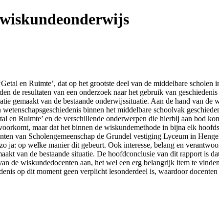
 wiskundeonderwijs
tal en Ruimte’, dat op het grootste deel van de middelbare scholen i
worden de resultaten van een onderzoek naar het gebruik van geschiede
isatie gemaakt van de bestaande onderwijssituatie. Aan de hand van de
 wetenschapsgeschiedenis binnen het middelbare schoolvak geschiedeni
al en Ruimte’ en de verschillende onderwerpen die hierbij aan bod ko
voorkomt, maar dat het binnen de wiskundemethode in bijna elk hoofd
enten van Scholengemeenschap de Grundel vestiging Lyceum in Hengelo
zo ja: op welke manier dit gebeurt. Ook interesse, belang en verantwoor
maakt van de bestaande situatie. De hoofdconclusie van dit rapport is
an de wiskundedocenten aan, het wel een erg belangrijk item te vinde
edenis op dit moment geen verplicht lesonderdeel is, waardoor docenten