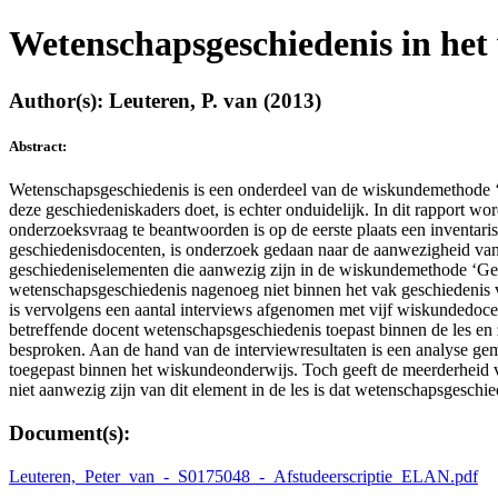
Wetenschapsgeschiedenis in het
Author(s): Leuteren, P. van (2013)
Abstract:
Wetenschapsgeschiedenis is een onderdeel van de wiskundemethode ‘Ge
deze geschiedeniskaders doet, is echter onduidelijk. In dit rapport 
onderzoeksvraag te beantwoorden is op de eerste plaats een inventar
geschiedenisdocenten, is onderzoek gedaan naar de aanwezigheid van
geschiedeniselementen die aanwezig zijn in de wiskundemethode ‘Get
wetenschapsgeschiedenis nagenoeg niet binnen het vak geschiedenis 
is vervolgens een aantal interviews afgenomen met vijf wiskundedoc
betreffende docent wetenschapsgeschiedenis toepast binnen de les en 
besproken. Aan de hand van de interviewresultaten is een analyse ge
toegepast binnen het wiskundeonderwijs. Toch geeft de meerderheid v
niet aanwezig zijn van dit element in de les is dat wetenschapsgeschi
Document(s):
Leuteren,_Peter_van_-_S0175048_-_Afstudeerscriptie_ELAN.pdf