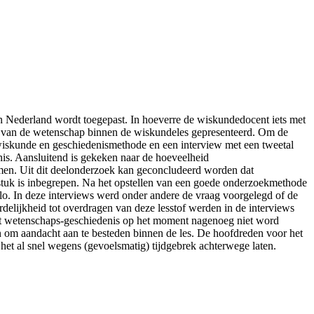
n Nederland wordt toegepast. In hoeverre de wiskundedocent iets met
nis van de wetenschap binnen de wiskundeles gepresenteerd. Om de
 wiskunde en geschiedenismethode en een interview met een tweetal
s. Aansluitend is gekeken naar de hoeveelheid
men. Uit dit deelonderzoek kan geconcludeerd worden dat
stuk is inbegrepen. Na het opstellen van een goede onderzoekmethode
. In deze interviews werd onder andere de vraag voorgelegd of de
delijkheid tot overdragen van deze lesstof werden in de interviews
 dat wetenschaps-geschiedenis op het moment nagenoeg niet word
n om aandacht aan te besteden binnen de les. De hoofdreden voor het
 het al snel wegens (gevoelsmatig) tijdgebrek achterwege laten.