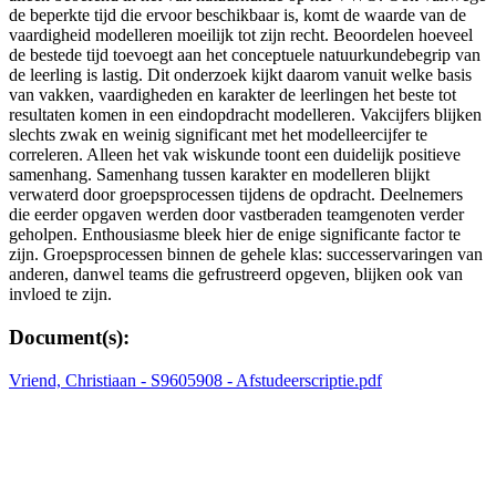
de beperkte tijd die ervoor beschikbaar is, komt de waarde van de
vaardigheid modelleren moeilijk tot zijn recht. Beoordelen hoeveel
de bestede tijd toevoegt aan het conceptuele natuurkundebegrip van
de leerling is lastig. Dit onderzoek kijkt daarom vanuit welke basis
van vakken, vaardigheden en karakter de leerlingen het beste tot
resultaten komen in een eindopdracht modelleren. Vakcijfers blijken
slechts zwak en weinig significant met het modelleercijfer te
correleren. Alleen het vak wiskunde toont een duidelijk positieve
samenhang. Samenhang tussen karakter en modelleren blijkt
verwaterd door groepsprocessen tijdens de opdracht. Deelnemers
die eerder opgaven werden door vastberaden teamgenoten verder
geholpen. Enthousiasme bleek hier de enige significante factor te
zijn. Groepsprocessen binnen de gehele klas: successervaringen van
anderen, danwel teams die gefrustreerd opgeven, blijken ook van
invloed te zijn.
Document(s):
Vriend, Christiaan - S9605908 - Afstudeerscriptie.pdf