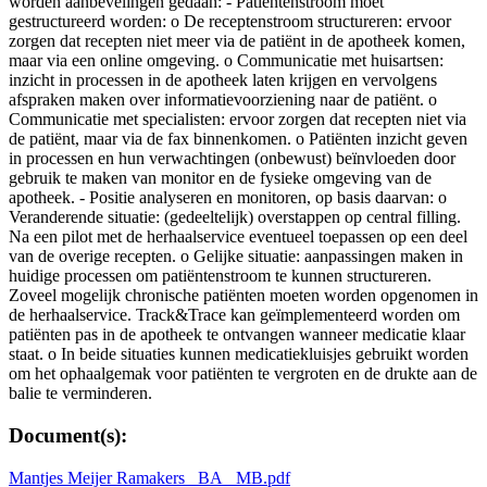
worden aanbevelingen gedaan: - Patiëntenstroom moet
gestructureerd worden: o De receptenstroom structureren: ervoor
zorgen dat recepten niet meer via de patiënt in de apotheek komen,
maar via een online omgeving. o Communicatie met huisartsen:
inzicht in processen in de apotheek laten krijgen en vervolgens
afspraken maken over informatievoorziening naar de patiënt. o
Communicatie met specialisten: ervoor zorgen dat recepten niet via
de patiënt, maar via de fax binnenkomen. o Patiënten inzicht geven
in processen en hun verwachtingen (onbewust) beïnvloeden door
gebruik te maken van monitor en de fysieke omgeving van de
apotheek. - Positie analyseren en monitoren, op basis daarvan: o
Veranderende situatie: (gedeeltelijk) overstappen op central filling.
Na een pilot met de herhaalservice eventueel toepassen op een deel
van de overige recepten. o Gelijke situatie: aanpassingen maken in
huidige processen om patiëntenstroom te kunnen structureren.
Zoveel mogelijk chronische patiënten moeten worden opgenomen in
de herhaalservice. Track&Trace kan geïmplementeerd worden om
patiënten pas in de apotheek te ontvangen wanneer medicatie klaar
staat. o In beide situaties kunnen medicatiekluisjes gebruikt worden
om het ophaalgemak voor patiënten te vergroten en de drukte aan de
balie te verminderen.
Document(s):
Mantjes Meijer Ramakers _BA_ MB.pdf