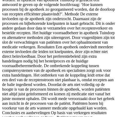
antwoord te geven op de volgende hoofdvraag: ‘Hoe kunnen
processen bij de apotheek zo georganiseerd worden, dat de doorloop
van recepten efficiënter plaatsvindt?’. Methode De externe
invloeden op de apotheek zijn onderzocht. Daarnaast zijn de
processen en bijbehorende knelpunten in kaart gebracht. Dit is onder
andere gedaan door data te verzamelen over het receptenverkeer en
bestelde recepten. Het huidige voorraadbeheer in apotheek Tuindorp
en alternatieve methoden zijn uiteengezet. Door vragenlijsten zijn tot
slot de verwachtingen van patiënten over het ophaalmoment van
medicatie verkregen. Resultaten Een apotheek ondervindt meerdere
externe invloeden die leiden tot knelpunten, deze zijn echter niet
direct beïnvloedbaar. Door het preferentiebeleid zijn extra
handelingen nodig bij het bestelproces en de huidige
voorraadbeheermethode. De ontbrekende koppeling tussen
computersystemen van de apotheek en specialisten zorgt ook voor
extra handelingen. Het ontbreken van de koppeling leidt ertoe dat
een deel van de receptenstroom niet planbaar is, omdat recepten aan
de balie ingediend worden. Doordat de arts niet volledig op de
hoogte is van de processen binnen de apotheek, worden patiënten
niet altijd juist geïnformeerd en komen zij medicatie niet vanaf het
juiste moment ophalen. Dit wordt mede veroorzaakt door het gebrek
aan inzicht in de processen van de patiënt. Patiënten horen bij
voorkeur van de arts wanneer medicatie opgehaald kan worden.
Conclusies en aanbevelingen Op basis van verkregen resultaten