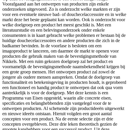
Voorafgaand aan het ontwerpen van producten zijn enkele
onderzoeken uitgevoerd. Zo is onderzocht welke markten er zijn
voor een eventuele nieuwe bad- of douchecelaccessoire en in welke
markt deze het beste geplaatst kan worden. Ook is onderzocht voor
welke doelgroep een product het meest geschikt is. Met een
literatuurstudie en een belevingsonderzoek onder enkele
consumenten is in kaart gebracht welke problemen er bestaan bij de
huidige douchecelaccessoires en andere producten die zich in de
badkamer bevinden. In de voorfase is besloten om een
imagoproduct te lanceren, om daarmee de markt te openen voor
producten die gebruik maken van de bevestigingsmethode van
Nikkels. Met een ruim gekozen doelgroep zal het product en
voornamelijk de bevestigingsmethode naamsbekendheid krijgen bij
een grote groep mensen. Het ontworpen product zal zowel de
jongere als oudere mensen aanspreken. Omdat de doelgroep van
functionaliteit en betekenisgeving in producten houdt, is geprobeerd
een functioneel en handig product te ontwerpen dat ook qua vorm
aantrekkelijk is voor de doelgroep. Met deze kennis is een
Programma van Eisen opgesteld, waarin alle concrete eisen,
specificaties en belanghebbenden zijn vastgelegd voor de te
ontwerpen producten. Al schetsende zijn productideeën uitgewerkt
en nieuwe ideeën ontstaan. Hieruit volgden een groot aantal
concepten voor een product. Na de eerste selectie zijn er drie
concepten overgebleven. Deze drie leken theoretisch gezien de
grootste kanshebbers voor een succesvol product. Uit deze