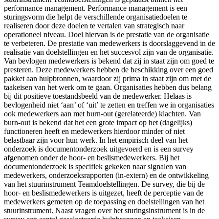
performance management. Performance management is een
sturingsvorm die helpt de verschillende organisatiedoelen te
realiseren door deze doelen te vertalen van strategisch naar
operationeel niveau. Doel hiervan is de prestatie van de organisatie
te verbeteren. De prestatie van medewerkers is doorslaggevend in de
realisatie van doelstellingen en het succesvol zijn van de organisatie.
Van bevlogen medewerkers is bekend dat zij in staat zijn om goed te
presteren. Deze medewerkers hebben de beschikking over een goed
pakket aan hulpbronnen, waardoor zij prima in staat zijn om met de
taakeisen van het werk om te gaan. Organisaties hebben dus belang
bij dit positieve toestandsbeeld van de medewerker. Helaas is
bevlogenheid niet ‘aan’ of ‘uit’ te zetten en treffen we in organisaties
ook medewerkers aan met burn-out (gerelateerde) klachten. Van
burn-out is bekend dat het een grote impact op het (dagelijks)
functioneren heeft en medewerkers hierdoor minder of niet
belastbaar zijn voor hun werk. In het empirisch deel van het
onderzoek is documentonderzoek uitgevoerd en is een survey
afgenomen onder de hoor- en beslismedewerkers. Bij het
documentonderzoek is specifiek gekeken naar signalen van
medewerkers, onderzoeksrapporten (in-extern) en de ontwikkeling
van het stuurinstrument Teamdoelstellingen. De survey, die bij de
hoor- en beslismedewerkers is uitgezet, heeft de perceptie van de
medewerkers gemeten op de toepassing en doelstellingen van het
stuurinstrument. Naast vragen over het sturingsinstrument is in de