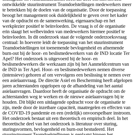
ontwikkelde stuurinstrument Teamdoelstellingen medewerkers meer
te betrekken bij de doelen van de organisatie. Door de toepassing
beoogt het management ook duidelijkheid te geven over het kader
van de opdracht en de samenwerking, eigenaarschap en het
werkplezier positief te beïnvloeden. De vraag is of de organisatie
erin slaagt het welbevinden van medewerkers hiermee positief te
beïnvloeden. In dit onderzoek staat de volgende onderzoeksvraag
centraal: In hoeverre leidt de toepassing van het stuurinstrument
Teamdoelstellingen tot toenemende bevlogenheid en afnemende
burn-out bij de hoor- en beslismedewerkers van de IND locatie Ter
Apel? Het onderzoek is uitgevoerd bij de hoor- en
beslismedewerkers die werkzaam zijn bij het Aanmeldcentrum van
de IND in Ter Apel. Hoor- en beslismedewerkers nemen diverse
(intensieve) gehoren af om vervolgens een beslissing te nemen over
een asielaanvraag. De directie Asiel en Bescherming heeft afgelopen
jaren achterstanden opgelopen op de afhandeling van het aantal
asielaanvragen. Daardoor heeft de organisatie de opdracht om de
achterstanden weg te werken en de nieuwe asielaanvragen bij te
houden. Dit blijkt een uitdagende opdracht voor de organisatie te
zijn, mede door de inzetbare capaciteit, maatregelen en effecten van
de COVID-19 pandemie en een (redelijk) onvoorspelbare instroom.
Het onderzoek bestaat uit een theoretisch en empirisch deel. In het
theoretische deel van het onderzoek is literatuur over sturing,
sturingsvormen, bevlogenheid en burn-out bestudeerd. Het
stuurinstrument Teamdoelstellingen is geplaatst binnen het